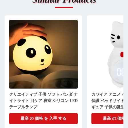
クリエイティブ 子供 ソフト パンダ ナ
カワイア アニメ ハ
イトライト 目ケア 寝室 シリコン LED
保護 ベッドサイド 
テーブルランプ
ギュア 子供の誕生
最高 の 価格 を 入手 する
最高 の 価格 