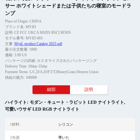
サー ホワイトシェードまたは子供たちの寝室のモードラ
ンプ
Place of Origin: CHINA
ブランド名: MYID
証明: CE FCC UKCA MSDS BSCI ROHS
モデル番号: MYID-001
文書:
Myid. product Catalog 2025.pdf
最小注文数量: 1000
価格: 3.99 US
パッケージの詳細: カスタマイズされたパッケージング
Delivery Time: 10day-35day
Payment Terms: L/C,D/A,D/P,T/T,MoneyGram,Western Union
供給の能力: 100000
細部
説明
ハイライト:
モダン・キュート・ラビット LED ナイトライト
,
可愛いウサギ LED RGB ナイトライト
1材料:
シリコン
2光源:
導いた