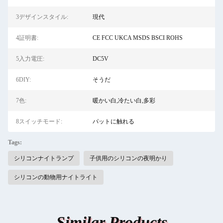
3デザインスタイル:
現代
4証明書:
CE FCC UKCA MSDS BSCI ROHS
5入力電圧:
DC5V
6DIY:
そうだ
7色:
暖かい白,冷たい白,多彩
8スイッチモード:
パットに触れる
Tags:
シリコンナイトランプ
子供用のシリコンの夜明かり
シリコンの動物用ナイトライト
Similar Products