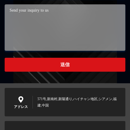
送信
571号,新南村,新陽通り,ハイチャン地区,シアメン,福
建,中国
アドレス