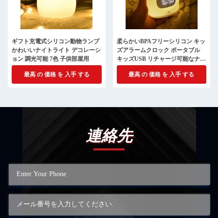
ギフト充電式シリコン動物ランプ
柔らかいBPAフリーシリコン キッ
かわいいナイトライト デコレーシ
ズアラームクロック ポータブル
ョン 調光可能 7色 子供部屋用
キッズUSB リチャージ可能なナイ
トライト
最高 の 価格 を 入手 する
最高 の 価格 を 入手 する
連絡先