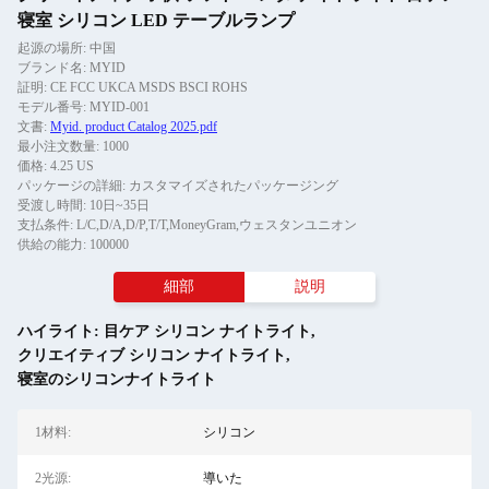
寝室 シリコン LED テーブルランプ
起源の場所: 中国
ブランド名: MYID
証明: CE FCC UKCA MSDS BSCI ROHS
モデル番号: MYID-001
文書:
Myid. product Catalog 2025.pdf
最小注文数量: 1000
価格: 4.25 US
パッケージの詳細: カスタマイズされたパッケージング
受渡し時間: 10日~35日
支払条件: L/C,D/A,D/P,T/T,MoneyGram,ウェスタンユニオン
供給の能力: 100000
細部
説明
ハイライト:
目ケア シリコン ナイトライト
,
クリエイティブ シリコン ナイトライト
,
寝室のシリコンナイトライト
1材料:
シリコン
2光源:
導いた