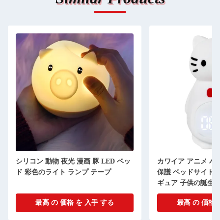
シリコン 動物 夜光 漫画 豚 LED ベッ
カワイア アニメ ハ
ド 彩色のライト ランプ テープ
保護 ベッドサイド 
ギュア 子供の誕生
最高 の 価格 を 入手 する
最高 の 価格 