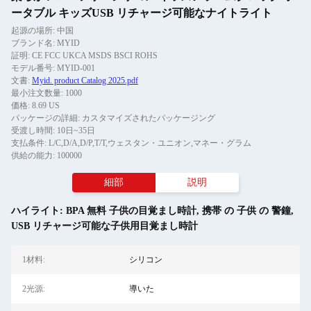
ータブル キッズUSB リチャージ可能なナイトライト
起源の場所: 中国
ブランド名: MYID
証明: CE FCC UKCA MSDS BSCI ROHS
モデル番号: MYID-001
文書:
Myid. product Catalog 2025.pdf
最小注文数量: 1000
価格: 8.69 US
パッケージの詳細: カスタマイズされたパッケージング
受渡し時間: 10日~35日
支払条件: L/C,D/A,D/P,T/T,ウェスタン・ユニオン,マネー・グラム
供給の能力: 100000
細部
説明
ハイライト:
BPA 無料 子供の目覚まし時計
,
携帯 の 子供 の 警鐘
,
USB リチャージ可能な子供用目覚まし時計
1材料:
シリコン
2光源:
導いた