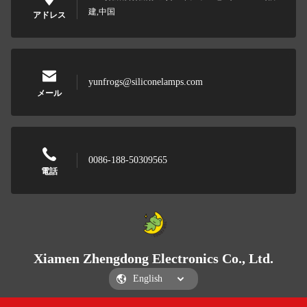
建,中国
アドレス
yunfrogs@siliconelamps.com
メール
0086-188-50309565
電話
Xiamen Zhengdong Electronics Co., Ltd.