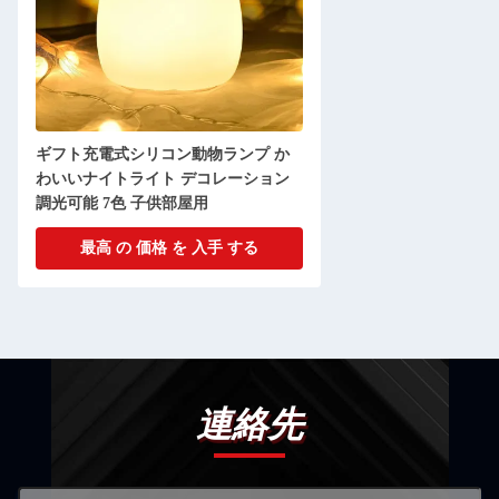
ギフト充電式シリコン動物ランプ か
わいいナイトライト デコレーション
調光可能 7色 子供部屋用
最高 の 価格 を 入手 する
連絡先