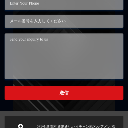
送信
571号,新南村,新陽通り,ハイチャン地区,シアメン,福