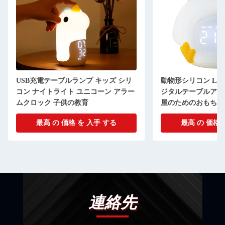
USB充電テーブルランプ キッズ シリ
動物形シリコン LE
コン ナイトライト ユニコーン アラー
ジタルテーブルアラ
ムクロック 子供の教育
屋のためのおもちゃ
最高 の 価格 を 入手 する
最高 の 価格 
連絡先