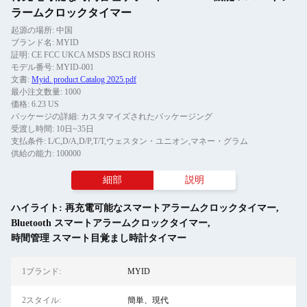
ラームクロックタイマー
起源の場所: 中国
ブランド名: MYID
証明: CE FCC UKCA MSDS BSCI ROHS
モデル番号: MYID-001
文書:
Myid. product Catalog 2025.pdf
最小注文数量: 1000
価格: 6.23 US
パッケージの詳細: カスタマイズされたパッケージング
受渡し時間: 10日~35日
支払条件: L/C,D/A,D/P,T/T,ウェスタン・ユニオン,マネー・グラム
供給の能力: 100000
細部
説明
ハイライト:
再充電可能なスマートアラームクロックタイマー
,
Bluetooth スマートアラームクロックタイマー
,
時間管理 スマート目覚まし時計タイマー
1ブランド:
MYID
2スタイル:
簡単、現代