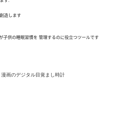
ます.
を創造します
親が子供の睡眠習慣を 管理するのに役立つツールです
,
漫画のデジタル目覚まし時計