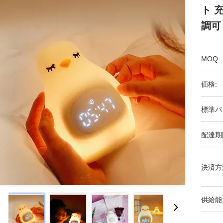
ト 
調可
MOQ:
価格:
標準パ
配達期
決済方
供給能