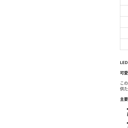
LE
可愛
この
供た
主要