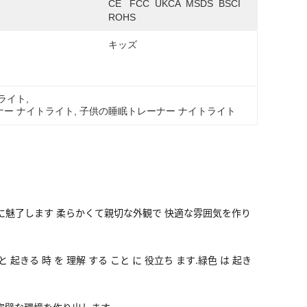
CE   FCC  UKCA  MSDS  BSCI   
ROHS
キッズ
ライト
, 
ー ナイトライト
, 
子供の睡眠トレーナー ナイトライト
ぐに魅了します 柔らかくて親切な外観で 快適な雰囲気を作り
時 と 起きる 時 を 理解 する こと に 役立ち ます.緑色 は 起き