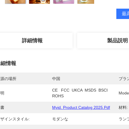
最高
詳細情報
製品説明
詳細情報
起源の場所
中国
ブラ
CE   FCC  UKCA  MSDS  BSCI   
証明
Mode
ROHS
文書
Myid. Product Catalog 2025.pdf
材料:
ザインスタイル:
モダンな
ラン