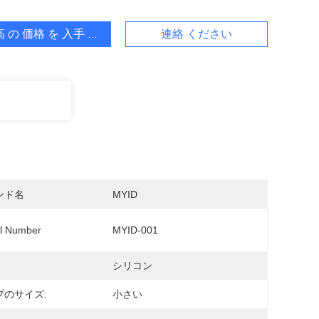
 の 価格 を 入手 する
連絡 ください
ンド名
MYID
l Number
MYID-001
シリコン
プのサイズ:
小さい