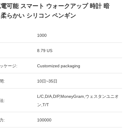
充電可能 スマート ウォークアップ 時計 暗
 柔らかい シリコン ペンギン
1000
8.79 US
ッケージ:
Customized packaging
間:
10日~35日
L/C,D/A,D/P,MoneyGram,ウェスタンユニオ
法:
ン,T/T
力:
100000