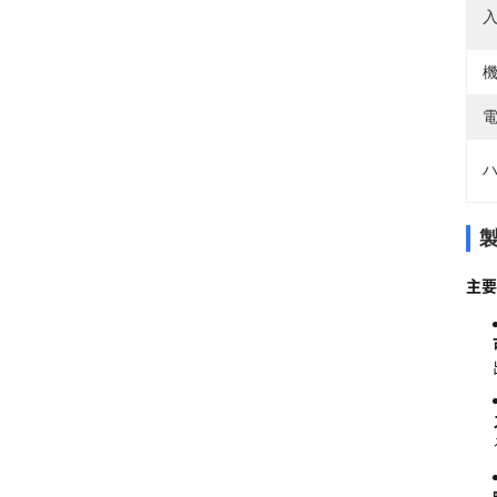
入
機
電
ハ
主要