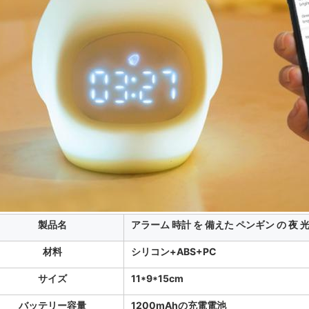
製品名
アラーム 時計 を 備えた ペンギン の 夜 
材料
シリコン+ABS+PC
サイズ
11*9*15cm
バッテリー容量
1200mAhの充電電池