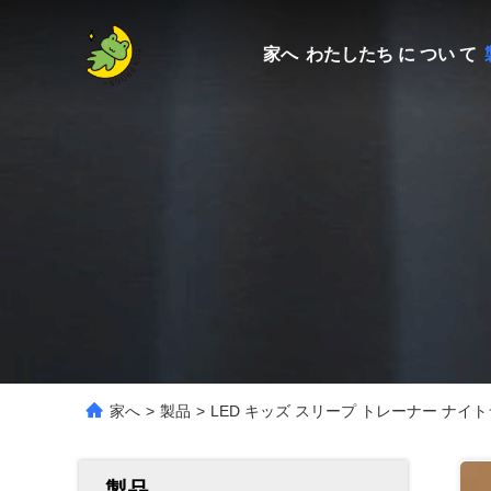
家へ
わたしたち に つい て
家へ
>
製品
>
LED キッズ スリープ トレーナー ナイ
製品