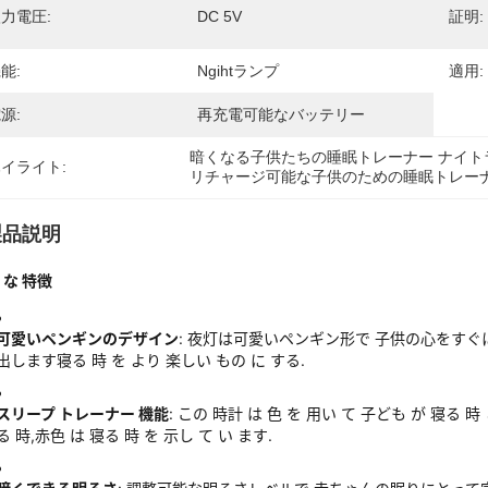
力電圧:
DC 5V
証明:
能:
Ngihtランプ
適用:
源:
再充電可能なバッテリー
暗くなる子供たちの睡眠トレーナー ナイト
イライト:
リチャージ可能な子供のための睡眠トレーナ
製品説明
 な 特徴
可愛いペンギンのデザイン
: 夜灯は可愛いペンギン形で 子供の心をす
出します寝る 時 を より 楽しい もの に する.
スリープ トレーナー 機能
: この 時計 は 色 を 用い て 子ども が 寝る 
る 時,赤色 は 寝る 時 を 示し て い ます.