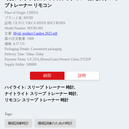
プトレーナー リモコン
Place of Origin: CHINA
ブランド名: MYID
証明: CE FCC UKCA MSDS BSCI ROHS
Model Number: MYID-001
文書:
Myid. product Catalog 2025.pdf
最小注文数量: 1000
価格: 6.57 US
Packaging Details: Customized packaging
Delivery Time: 10day-35day
Payment Terms: L/C,D/A,MoneyGram,Western Union,T/T,D/P
Supply Ability: 100000
細部
説明
ハイライト:
スリープ トレーナー 時計
,
ナイトライト スリープ トレーナー 時計
,
リモコン スリープ トレーナー 時計
Tags:
睡眠訓練時計
睡眠訓練のための時計