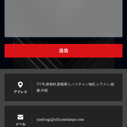
送信
571号,新南村,新陽通り,ハイチャン地区,シアメン,福
建,中国
アドレス
yunfrogs@siliconelamps.com
メール