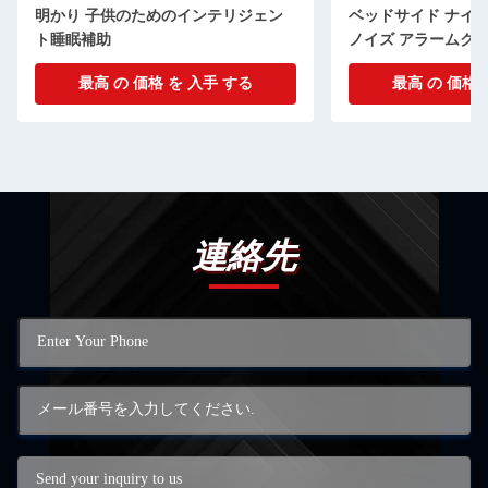
明かり 子供のためのインテリジェン
ベッドサイド ナイト
ト睡眠補助
ノイズ アラームクロ
最高 の 価格 を 入手 する
最高 の 価格 
連絡先