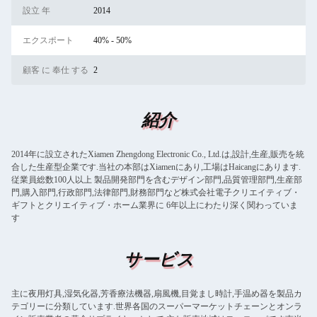
設立 年
2014
エクスポート
40% - 50%
顧客 に 奉仕 する
2
紹介
2014年に設立されたXiamen Zhengdong Electronic Co., Ltd.は,設計,生産,販売を統
合した生産型企業です.当社の本部はXiamenにあり,工場はHaicangにあります.
従業員総数100人以上 製品開発部門を含むデザイン部門,品質管理部門,生産部
門,購入部門,行政部門,法律部門,財務部門など株式会社電子クリエイティブ・
ギフトとクリエイティブ・ホーム業界に 6年以上にわたり深く関わっていま
す
サービス
主に夜用灯具,湿気化器,芳香療法機器,扇風機,目覚まし時計,手温め器を製品カ
テゴリーに分類しています.世界各国のスーパーマーケットチェーンとオンラ