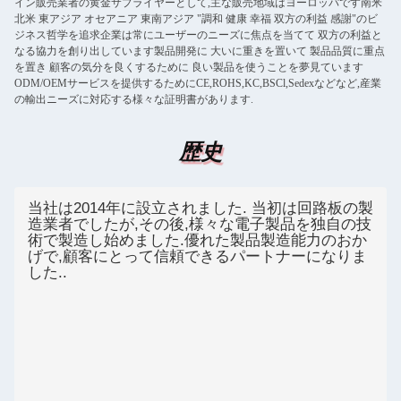
イン販売業者の黄金サプライヤーとして,主な販売地域はヨーロッパです南米
北米 東アジア オセアニア 東南アジア "調和 健康 幸福 双方の利益 感謝"のビ
ジネス哲学を追求企業は常にユーザーのニーズに焦点を当てて 双方の利益と
なる協力を創り出しています製品開発に 大いに重きを置いて 製品品質に重点
を置き 顧客の気分を良くするために 良い製品を使うことを夢見ています
ODM/OEMサービスを提供するためにCE,ROHS,KC,BSCl,Sedexなどなど,産業
の輸出ニーズに対応する様々な証明書があります.
歴史
当社は2014年に設立されました. 当初は回路板の製
造業者でしたが,その後,様々な電子製品を独自の技
術で製造し始めました.優れた製品製造能力のおか
げで,顧客にとって信頼できるパートナーになりま
した..