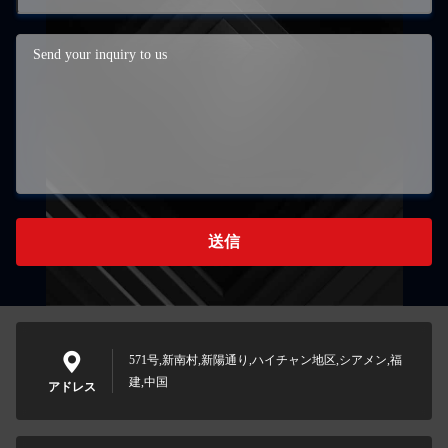
送信
571号,新南村,新陽通り,ハイチャン地区,シアメン,福
建,中国
アドレス